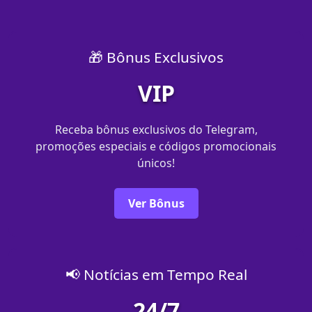
🎁 Bônus Exclusivos
VIP
Receba bônus exclusivos do Telegram,
promoções especiais e códigos promocionais
únicos!
Ver Bônus
📢 Notícias em Tempo Real
24/7