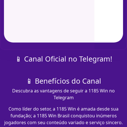
📱 Canal Oficial no Telegram!
📱 Benefícios do Canal
Descubra as vantagens de seguir a 1185 Win no
Telegram
Como líder do setor, a 1185 Win é amada desde sua
fundação; a 1185 Win Brasil conquistou inúmeros
jogadores com seu conteúdo variado e serviço sincero.