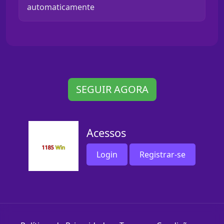
automaticamente
SEGUIR AGORA
Acessos
Login
Registrar-se