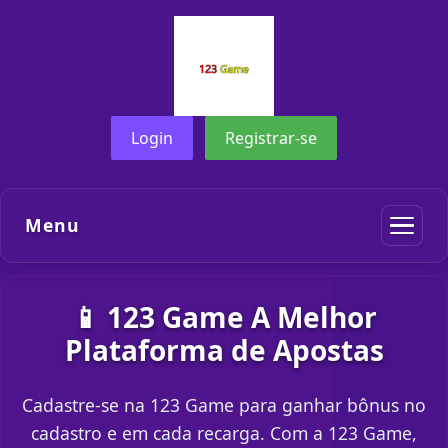
Login
Registrar-se
Menu
📱 123 Game A Melhor
Plataforma de Apostas
Cadastre-se na 123 Game para ganhar bônus no
cadastro e em cada recarga. Com a 123 Game,