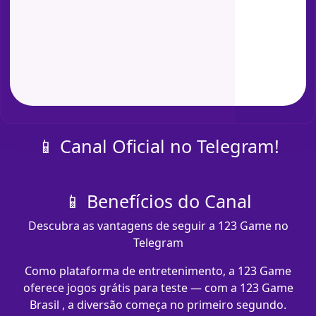
📱 Canal Oficial no Telegram!
📱 Benefícios do Canal
Descubra as vantagens de seguir a 123 Game no
Telegram
Como plataforma de entretenimento, a 123 Game
oferece jogos grátis para teste — com a 123 Game
Brasil , a diversão começa no primeiro segundo.