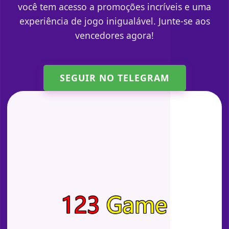
você tem acesso a promoções incríveis e uma
experiência de jogo inigualável. Junte-se aos
vencedores agora!
SEGUIR NO TELEGRAM