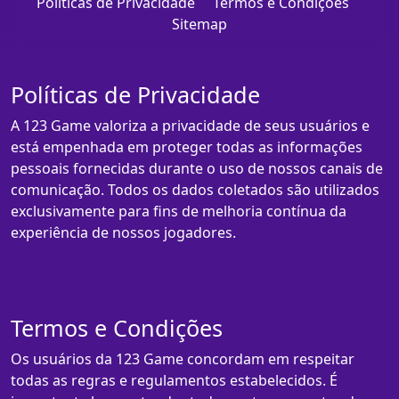
Políticas de Privacidade
Termos e Condições
Sitemap
Políticas de Privacidade
A 123 Game valoriza a privacidade de seus usuários e
está empenhada em proteger todas as informações
pessoais fornecidas durante o uso de nossos canais de
comunicação. Todos os dados coletados são utilizados
exclusivamente para fins de melhoria contínua da
experiência de nossos jogadores.
Termos e Condições
Os usuários da 123 Game concordam em respeitar
todas as regras e regulamentos estabelecidos. É