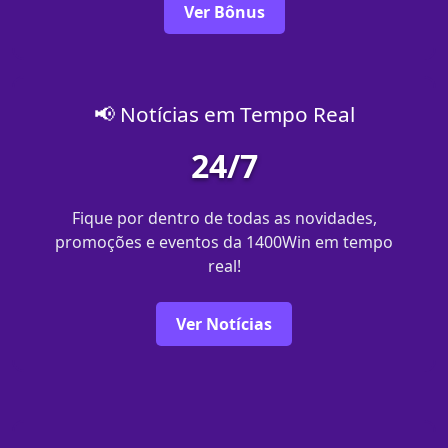
Ver Bônus
📢 Notícias em Tempo Real
24/7
Fique por dentro de todas as novidades,
promoções e eventos da 1400Win em tempo
real!
Ver Notícias