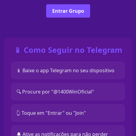
Entrar Grupo
📱 Como Seguir no Telegram
📱 Baixe o app Telegram no seu dispositivo
🔍 Procure por "@1400WinOficial"
👆 Toque em "Entrar" ou "Join"
🔔 Ative as notificações para não perder