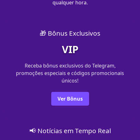
qualquer hora.
🎁 Bônus Exclusivos
VIP
Receba bônus exclusivos do Telegram,
promoções especiais e códigos promocionais
únicos!
Ver Bônus
📢 Notícias em Tempo Real