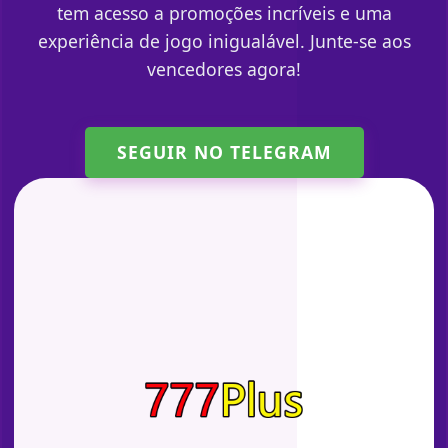
tem acesso a promoções incríveis e uma
experiência de jogo inigualável. Junte-se aos
vencedores agora!
SEGUIR NO TELEGRAM