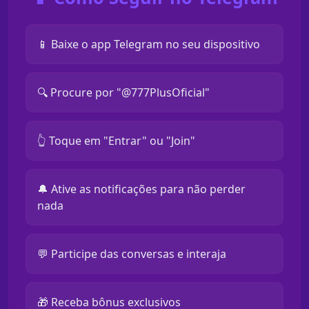
📱 Baixe o app Telegram no seu dispositivo
🔍 Procure por "@777PlusOficial"
👆 Toque em "Entrar" ou "Join"
🔔 Ative as notificações para não perder
nada
💬 Participe das conversas e interaja
🎁 Receba bônus exclusivos