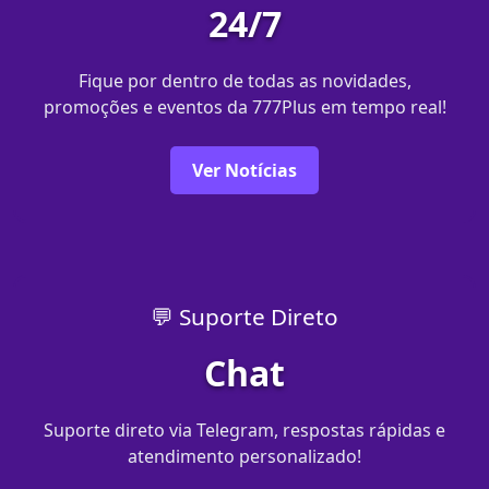
24/7
Fique por dentro de todas as novidades,
promoções e eventos da 777Plus em tempo real!
Ver Notícias
💬 Suporte Direto
Chat
Suporte direto via Telegram, respostas rápidas e
atendimento personalizado!